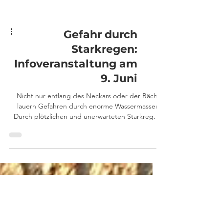
Gefahr durch
Starkregen:
Infoveranstaltung am
9. Juni
Nicht nur entlang des Neckars oder der Bäche
lauern Gefahren durch enorme Wassermassen:
Durch plötzlichen und unerwarteten Starkregen
kann es in der Unwettersaison von April bis Juli
im gesamten Stadtgebiet zu überfluteten
Kellern, Tiefgaragen oder Straßen kommen. Mit
der geographischen Lage unserer Stadtteile St.
Bernhardt, Kennenburg und Wiflingshausen
sowie dem Hainbach durch unsere Stadtteile
gibt es auch hier Gefahrenpotenzial. Deshalb
lädt die Stadt Esslingen alle Bürge