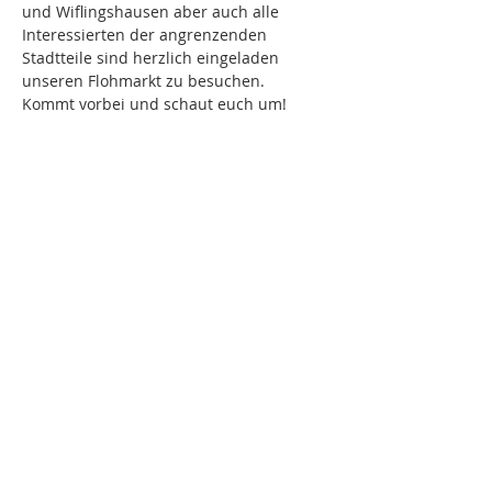
und Wiflingshausen aber auch alle 
Interessierten der angrenzenden 
Stadtteile sind herzlich eingeladen 
unseren Flohmarkt zu besuchen.
Kommt vorbei und schaut euch um!
KONTAKT
NEWSLETTER
Melden Sie sich für unseren Newsletter an!
>
Die Mitglieder des Bürgerausschusses
>
Die neuesten Berichte